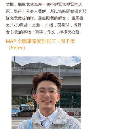
契機：耶穌竟然為左一個拒絕緊無視緊的人
死，覺得十分令人費解，所以當時開始研究耶
穌究竟做咗啲咩。
最鼓勵我的經文： 羅馬書
8:31-39
興趣：桌遊， 打機，羽毛球，煮野
食
討厭的事物：寫字，作文，檸檬夾心餅。
​MAP 全職事奉受訓同工 - 周子傑
（Peter）