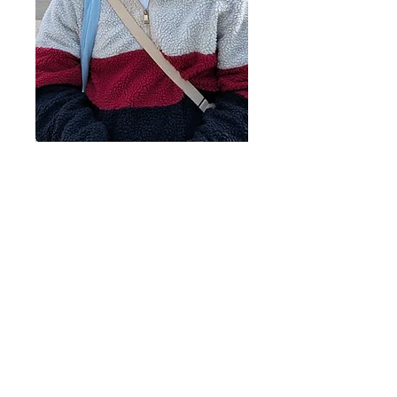
在香港長大的信二代，一直知道天上父神看顧。
「生命做事要向天父交帳。」是我由小長大都被
家人提醒的。
​現在我長大後，確信基督是我生命源頭，決意一
心跟隨。
26年1月開始在活恩做受訓同工。因為在母親生
病及離世時教會帶給我的支持及安慰，令我想成
為別人生命的支持及安慰。
​求主使用。
​MAP 全職事奉受訓同工 - 林皓霆
（Marco）