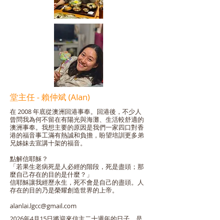
​堂主任 - 賴仲斌 (Alan)
在 2008 年底從澳洲回港事奉。回港後，不少人
曾問我為何不留在有陽光與海灘、生活較舒適的
澳洲事奉。我想主要的原因是我們一家四口對香
港的福音事工滿有熱誠和負擔，盼望培訓更多弟
兄姊妹去宣講十架的福音。
點解信耶穌？
「若果生老病死是人必經的階段，死是盡頭；那
麼自己存在的目的是什麼？」
信耶穌讓我經歷永生，死不會是自己的盡頭。人
存在的目的乃是榮耀創造世界的上帝。
alanlai.lgcc@gmail.com
2026年4月15日將迎來信主二十週年的日子，是