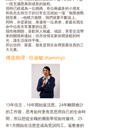
一段充滿恩典與成長的旅程。
現時已經成為一位媽媽，有位兩歲多的小朋友，
和吳先生與兒子的日常生活就如一場「無限挑戰
競技賽」─他精力無限，我們就要不斷追上。
同時，亦是家姐，身邊有一位弟弟，家庭在我生
命中佔有非常重要的位置。
我性格開朗，喜歡與人相處、傾談，享受交流帶
來的關係和連結；但亦珍惜在家休閒放鬆的時
光，讓生活保持平衡。
所以信仰、家庭、朋友是我生命裡面最珍貴的三
大元素。
​傳道助理 - 任淑敏 (Kammy)
13年信主，16年開始返活恩。24年離開會計
的工作後，思考如何更有意思用自己的生命時
間，所以想從全職的層面學習如何服侍。25
年1月開始在活恩堂成為受訓同工。返教會的