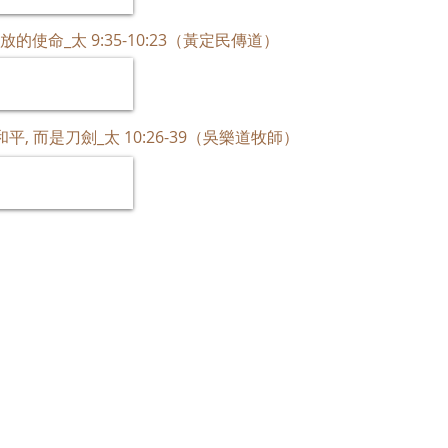
釋放的使命_太 9:35-10:23（黃定民傳道）
道
是和平, 而是刀劍_太 10:26-39（吳樂道牧師）
牧師
會址
：
九
電話：
44
電郵：
co
FB:
www.
​IG:
insta
Youtube