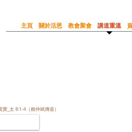
主頁
關於活恩
教會聚會
講道重溫
轉現實_太 8:1-4（賴仲斌傳道）