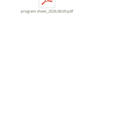
program sheet_2026.08.09.pdf
©
2016-2023
by 基督教活恩堂
Living Grace Christian Church
會址
：
九龍旺角上海街426 號萬事昌中心 1樓
電話：
4434 8574
電郵：
connect.lgcc@gmail.com
FB:
www.facebook.com/LGCC.HK
​IG:
instagram.com/lgcchk
Youtube:
www.youtube.com/@lgcc4426